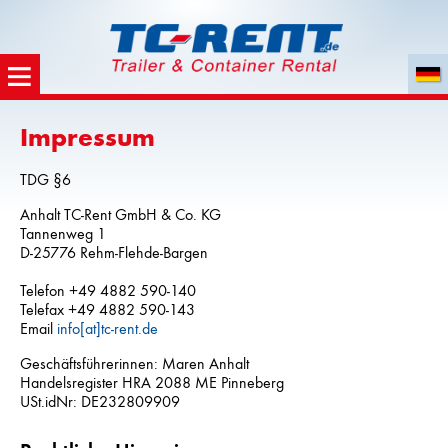
Impressum
TDG §6
Anhalt TC-Rent GmbH & Co. KG
Tannenweg 1
D-25776 Rehm-Flehde-Bargen
Telefon +49 4882 590-140
Telefax +49 4882 590-143
Email
info[at]tc-rent.de
Geschäftsführerinnen: Maren Anhalt
Handelsregister HRA 2088 ME Pinneberg
USt.idNr: DE232809909